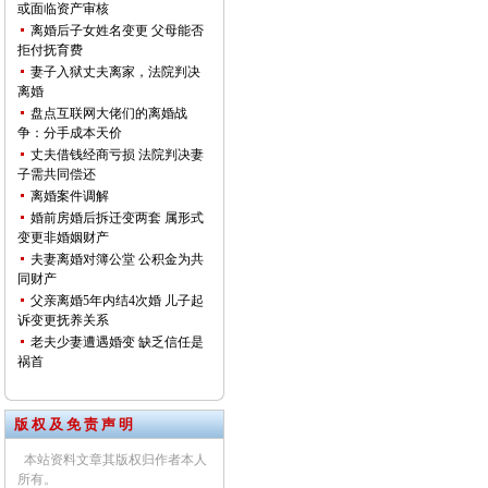
或面临资产审核
离婚后子女姓名变更 父母能否
拒付抚育费
妻子入狱丈夫离家，法院判决
离婚
盘点互联网大佬们的离婚战
争：分手成本天价
丈夫借钱经商亏损 法院判决妻
子需共同偿还
离婚案件调解
婚前房婚后拆迁变两套 属形式
变更非婚姻财产
夫妻离婚对簿公堂 公积金为共
同财产
父亲离婚5年内结4次婚 儿子起
诉变更抚养关系
老夫少妻遭遇婚变 缺乏信任是
祸首
版 权 及 免 责 声 明
本站资料文章其版权归作者本人
所有。