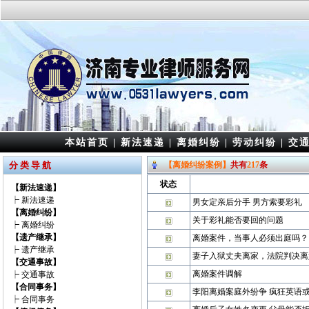
本站首页
|
新法速递
|
离婚纠纷
|
劳动纠纷
|
交
分 类 导 航
【离婚纠纷案例】
共有
217
条
状态
【新法速递】
┝
新法速递
男女定亲后分手 男方索要彩礼
【离婚纠纷】
关于彩礼能否要回的问题
┝
离婚纠纷
【遗产继承】
离婚案件，当事人必须出庭吗？
┝
遗产继承
妻子入狱丈夫离家，法院判决离
【交通事故】
离婚案件调解
┝
交通事故
【合同事务】
李阳离婚案庭外纷争 疯狂英语
┝
合同事务