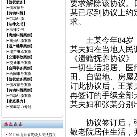
要求解除该协议。
【债权债务】
┝
债权债务
某已尽到协议上约
【劳动纠纷】
┝
劳动纠纷
求。
【法律文书】
┝
法律文书
【离婚纠纷案例】
王某今年84岁，家
┝
离婚纠纷案例
【遗产继承案例】
某夫妇在当地人民
┝
遗产继承案例
《遗赠抚养协议》
【交通事故案例】
┝
交通事故案例
一切生活起居、医
【合同事务案例】
┝
合同事务案例
田、自留地、房屋
【债权债务案例】
订此协议后，王某
┝
债权债务案例
【劳动纠纷案例】
再签订的手续全部
┝
劳动纠纷案例
【家庭暴力】
某夫妇和张某分别
┝
家庭暴力专题
协议签订后，张
热 点 点 击
敬老院居住生活，
2011年山东省高级人民法院关