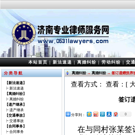
本站首页
|
新法速递
|
离婚纠纷
|
劳动纠纷
|
交
分 类 导 航
离婚纠纷
→
离婚纠纷
→ 签订遗赠抚养
查看方式： 查看：[
【新法速递】
┝
新法速递
【离婚纠纷】
签订
┝
离婚纠纷
【遗产继承】
┝
遗产继承
0
分享到：
【交通事故】
┝
交通事故
【合同事务】
在与同村张某签订
┝
合同事务