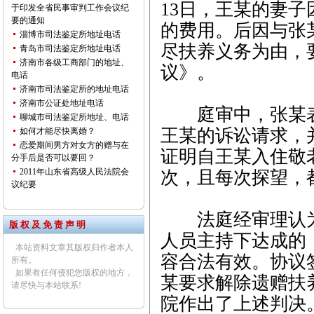
13日，王某的妻
于印发全省民事审判工作会议纪
要的通知
的费用。后因与张
淄博市司法鉴定所地址电话
尽扶养义务为由，
青岛市司法鉴定所地址电话
济南市各级工商部门的地址、
议》。
电话
济南市司法鉴定所的地址电话
济南市公证处地址电话
庭审中，张某表
聊城市司法鉴定所地址、电话
王某的诉讼请求，
如何才能尽快离婚？
恋爱期间男方对女方的赠与在
证明自王某入住敬
分手后是否可以要回？
2011年山东省高级人民法院会
次，且每次探望，
议纪要
法庭经审理认为
版 权 及 免 责 声 明
人员主持下达成的
本站资料文章其版权归作者本人
容合法有效。协议
所有。
如果有任何侵犯您版权的地方，
某要求解除遗赠扶
请尽快与本站联系!
院作出了上述判决