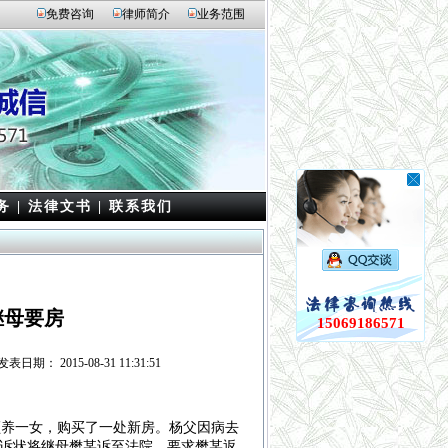
免费咨询
律师简介
业务范围
务
|
法律文书
|
联系我们
继母要房
15069186571
： 2015-08-31 11:31:51
养一女，购买了一处新房。杨父因病去
纸诉状将继母樊某诉至法院，要求樊某返