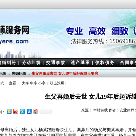
离婚纠纷
|
劳动纠纷
|
交通事故
|
遗产继承
|
债权债务
|
合同事
纠纷
→
离婚纠纷
→ 生父再婚后去世 女儿19年后起诉继母要房
式： 查看：[
大字
中字
小字
] [双击滚屏]
生父再婚后去世 女儿19年后起诉
来源： 本站转载 作者：安业律师 发表日期
到：
离婚后，独生女儿杨某跟随母亲生活。离异后的杨父与樊某再婚，并领
樊某与养女继续生活在杨父购买的新房里。在生父去世19年后，杨某一