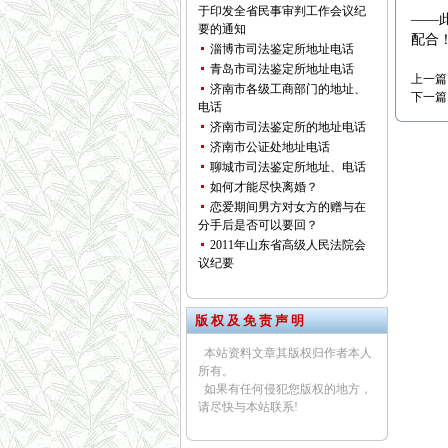
于印发全省民事审判工作会议纪
——
要的通知
配合
淄博市司法鉴定所地址电话
青岛市司法鉴定所地址电话
上一篇
济南市各级工商部门的地址、
下一篇
电话
济南市司法鉴定所的地址电话
济南市公证处地址电话
聊城市司法鉴定所地址、电话
如何才能尽快离婚？
恋爱期间男方对女方的赠与在
分手后是否可以要回？
2011年山东省高级人民法院会
议纪要
版 权 及 免 责 声 明
本站资料文章其版权归作者本人
所有。
如果有任何侵犯您版权的地方，
请尽快与本站联系!