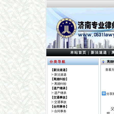
本站首页
|
新法速递
|
分 类 导 航
离婚
查看方
【新法速递】
┝
新法速递
【离婚纠纷】
┝
离婚纠纷
【遗产继承】
┝
遗产继承
分享
【交通事故】
┝
交通事故
【合同事务】
父母
┝
合同事务
世，