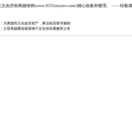
此文由
济南离婚律师
(
www.0531lawyers.com/
)精心收集和整理。 ——转载
！
：
为离婚而主动放弃财产，事后能否要求撤销
：
父母离婚重组家庭继子女负有双重赡养义务