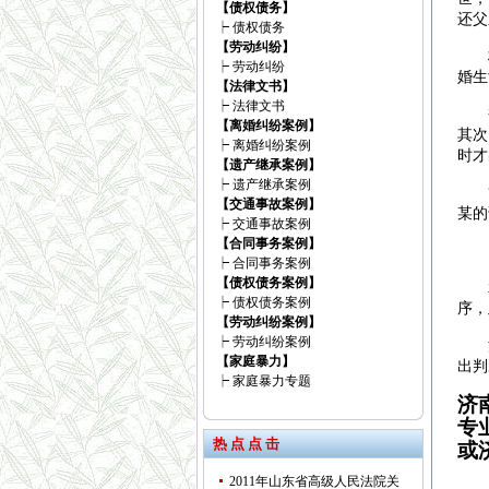
【债权债务】
还父
┝
债权债务
【劳动纠纷】
杨某
┝
劳动纠纷
婚生
【法律文书】
┝
法律文书
樊某
【离婚纠纷案例】
其次
┝
离婚纠纷案例
时才
【遗产继承案例】
┝
遗产继承案例
“在
【交通事故案例】
某的
┝
交通事故案例
【合同事务案例】
目
┝
合同事务案例
【债权债务案例】
承办
┝
债权债务案例
序，
【劳动纠纷案例】
┝
劳动纠纷案例
法官
【家庭暴力】
出判
┝
家庭暴力专题
济
专业
热 点 点 击
或
2011年山东省高级人民法院关