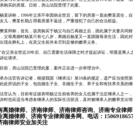
亲购买的房屋。日前，房山法院受理了此案。
诉称，1996年父亲不幸因病去世后，留下的房屋一直由樊某居住，自
女儿，樊某长期占用着房屋不返还，严重侵犯了自己的合法权益。
辩称，首先，该房购买于杨父与自己再婚之后，因此属于夫妻共同财
，父母离婚时杨某只有七八岁，离婚后杨某又一直跟随母亲生活，因此对
出现在葬礼上，在其父生前并未尽到足够的赡养义务。
父亲去世近20年后、自己需要生活保障之时才提起诉讼，明显是乘人之
诉讼请求。
前，房山法院已受理此案，案件正在进一步审理当中。
法官告诉记者，根据我国《继承法》第10条的规定，遗产应当按照第
此处所说的子女，包括婚生子女、非婚生子女、养子女和有扶养关系的继
认为，目前有证据表明杨父生前收养的女儿也属于法定继承人之一，
决时也应适当考虑各继承人的实际生活状况，及对被继承人的赡养支出情
南离婚律师、济南律师、济南律师咨询、济南专业律师
离婚律师、济南专业律师服务网、电话：15069186571 搜
济南律师安业加关注