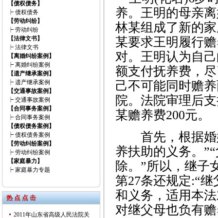
【债权债务】
养。王明的母亲离
┝
债权债务
【劳动纠纷】
林某组成了新的家
┝
劳动纠纷
【法律文书】
某要求王明履行赡
┝
法律文书
对。王明认为自己
【离婚纠纷案例】
┝
离婚纠纷案例
额支付抚养费，尽
【遗产继承案例】
┝
遗产继承案例
己不可能同时赡养
【交通事故案例】
院。法院审理后支
┝
交通事故案例
【合同事务案例】
某赡养费200元。
┝
合同事务案例
【债权债务案例】
首先，根据婚姻法
┝
债权债务案例
【劳动纠纷案例】
养扶助的义务。”
┝
劳动纠纷案例
【家庭暴力】
除。”所以，继子
┝
家庭暴力专题
第27条还规定:
和义务，适用本法
热 点 点 击
对继父母也负有赡
2011年山东省高级人民法院关