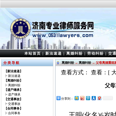
本站首页
|
新法速递
|
离婚纠纷
|
劳动纠纷
|
交
分 类 导 航
离婚纠纷
→
离婚纠纷
→ 父母离婚重组
查看方式： 查看：[
【新法速递】
┝
新法速递
【离婚纠纷】
父母
┝
离婚纠纷
【遗产继承】
┝
遗产继承
分享到：
【交通事故】
┝
交通事故
【合同事务】
┝
合同事务
王明(化名)6岁