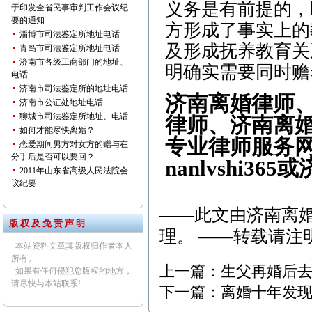
义务是有前提的，
于印发全省民事审判工作会议纪
要的通知
方形成了事实上的
淄博市司法鉴定所地址电话
及形成抚养教育关
青岛市司法鉴定所地址电话
济南市各级工商部门的地址、
明确实需要同时赡
电话
济南市司法鉴定所的地址电话
济南离婚律师
济南市公证处地址电话
聊城市司法鉴定所地址、电话
律师、济南离
如何才能尽快离婚？
专业律师服务网、
恋爱期间男方对女方的赠与在
分手后是否可以要回？
nanlvshi3
2011年山东省高级人民法院会
议纪要
——此文由
济南离
版 权 及 免 责 声 明
理。 ——转载请注
本站资料文章其版权归作者本人
所有。
上一篇：
生父再婚后去
如果有任何侵犯您版权的地方，
请尽快与本站联系!
下一篇：
离婚十年发现