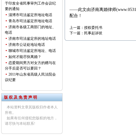
于印发全省民事审判工作会议纪
要的通知
——此文由
济南离婚律师
(
www.0531
淄博市司法鉴定所地址电话
配合！
青岛市司法鉴定所地址电话
济南市各级工商部门的地址、
上一篇：
授权委托书
电话
下一篇：
民事起诉状
济南市司法鉴定所的地址电话
济南市公证处地址电话
聊城市司法鉴定所地址、电话
如何才能尽快离婚？
恋爱期间男方对女方的赠与在
分手后是否可以要回？
2011年山东省高级人民法院会
议纪要
版 权 及 免 责 声 明
本站资料文章其版权归作者本人
所有。
如果有任何侵犯您版权的地方，
请尽快与本站联系!