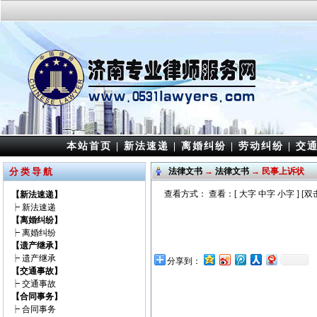
本站首页
|
新法速递
|
离婚纠纷
|
劳动纠纷
|
交
分 类 导 航
法律文书
→
法律文书
→ 民事上诉状
查看方式： 查看：[
大字
中字
小字
] [
【新法速递】
┝
新法速递
【离婚纠纷】
┝
离婚纠纷
【遗产继承】
┝
遗产继承
分享到：
【交通事故】
┝
交通事故
【合同事务】
┝
合同事务