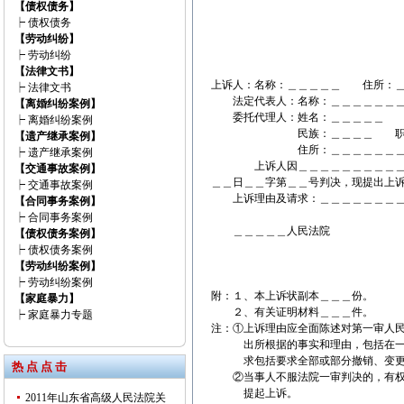
【债权债务】
┝
债权债务
【劳动纠纷】
┝
劳动纠纷
【法律文书】
上诉人：名称：＿＿＿＿＿ 住所：
┝
法律文书
法定代表人：名称：＿＿＿＿＿＿＿
【离婚纠纷案例】
委托代理人：姓名：＿＿＿＿＿ 
┝
离婚纠纷案例
民族：＿＿＿＿ 职务：＿＿
【遗产继承案例】
住所：＿＿＿＿＿＿＿＿＿＿
┝
遗产继承案例
上诉人因＿＿＿＿＿＿＿＿＿＿一
【交通事故案例】
＿＿日＿＿字第＿＿号判决，现提出上
┝
交通事故案例
上诉理由及请求：＿＿＿＿＿＿＿＿
【合同事务案例】
此
┝
合同事务案例
＿＿＿＿＿人民法院
【债权债务案例】
上诉人：＿＿＿＿
┝
债权债务案例
法定代表人：＿＿
【劳动纠纷案例】
＿＿＿＿年
┝
劳动纠纷案例
附：１、本上诉状副本＿＿＿份。
【家庭暴力】
２、有关证明材料＿＿＿件。
┝
家庭暴力专题
注：①上诉理由应全面陈述对第一审人
出所根据的事实和理由，包括在一审
求包括要求全部或部分撤销、变更
热 点 点 击
②当事人不服法院一审判决的，有权
提起上诉。
2011年山东省高级人民法院关