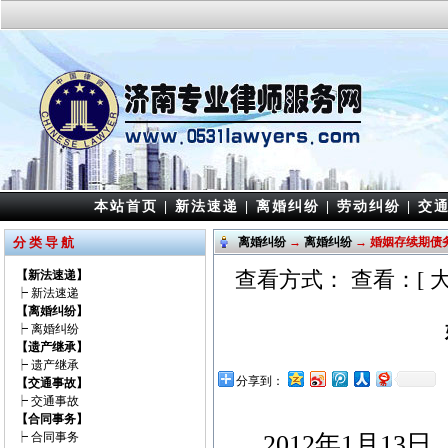
本站首页
|
新法速递
|
离婚纠纷
|
劳动纠纷
|
交
分 类 导 航
离婚纠纷
→
离婚纠纷
→ 婚姻存续期债
查看方式： 查看：[
【新法速递】
┝
新法速递
【离婚纠纷】
┝
离婚纠纷
【遗产继承】
┝
遗产继承
分享到：
【交通事故】
┝
交通事故
【合同事务】
┝
合同事务
2012年1月1