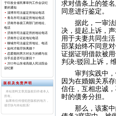
求对借条上的签名
于印发全省民事审判工作会议纪
要的通知
同意进行鉴定。
淄博市司法鉴定所地址电话
青岛市司法鉴定所地址电话
据此，一审法院
济南市各级工商部门的地址、
电话
决，提起上诉，声
济南市司法鉴定所的地址电话
用于夫妻共同生活
济南市公证处地址电话
聊城市司法鉴定所地址、电话
邵某始终不同意对
如何才能尽快离婚？
证据证明借款被用
恋爱期间男方对女方的赠与在
分手后是否可以要回？
判决:驳回上诉，
2011年山东省高级人民法院会
议纪要
审判实践中，借
因为在婚姻关系存
版 权 及 免 责 声 明
信任，互相忠诚，
本站资料文章其版权归作者本人
时的债务分担。
所有。
如果有任何侵犯您版权的地方，
请尽快与本站联系!
那么，该案中的