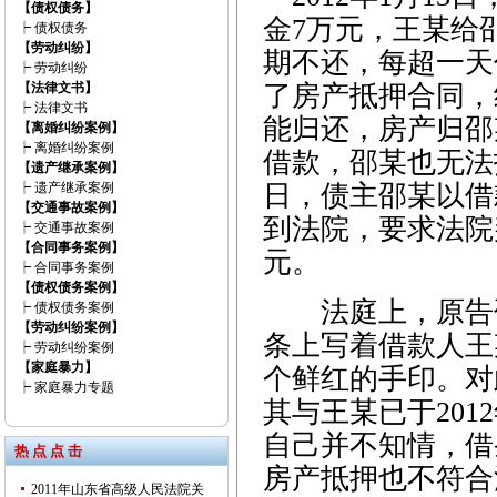
【债权债务】
金7万元，王某给
┝
债权债务
【劳动纠纷】
期不还，每超一天
┝
劳动纠纷
【法律文书】
了房产抵押合同，
┝
法律文书
能归还，房产归邵
【离婚纠纷案例】
┝
离婚纠纷案例
借款，邵某也无法找
【遗产继承案例】
┝
遗产继承案例
日，债主邵某以借
【交通事故案例】
到法院，要求法院
┝
交通事故案例
【合同事务案例】
元。
┝
合同事务案例
【债权债务案例】
法庭上，原告邵
┝
债权债务案例
【劳动纠纷案例】
条上写着借款人王
┝
劳动纠纷案例
【家庭暴力】
个鲜红的手印。对
┝
家庭暴力专题
其与王某已于201
自己并不知情，借
热 点 点 击
房产抵押也不符合
2011年山东省高级人民法院关