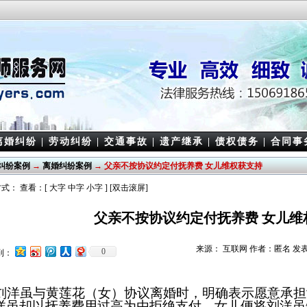
离婚纠纷
|
劳动纠纷
|
交通事故
|
遗产继承
|
债权债务
|
合同事
纠纷案例
→
离婚纠纷案例
→ 父亲不按协议约定付抚养费 女儿维权获支持
式： 查看：[
大字
中字
小字
] [双击滚屏]
父亲不按协议约定付抚养费 女儿维
来源： 互联网 作者：匿名 发表日期： 
0
到：
洋虽与黄莲花（女）协议离婚时，明确表示愿意承担女
洋虽却以抚养费用过高为由拒绝支付，女儿便将刘洋虽