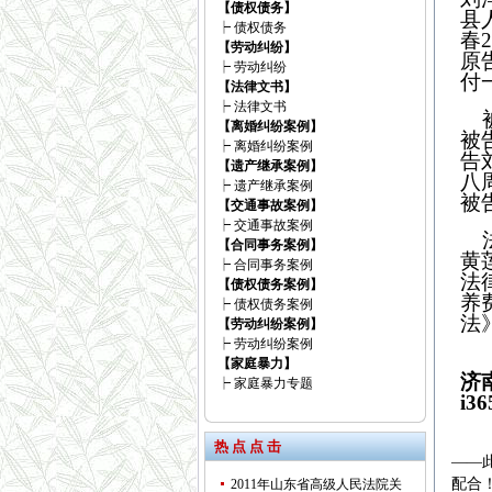
【债权债务】
县
┝
债权债务
春
【劳动纠纷】
原
┝
劳动纠纷
付
【法律文书】
┝
法律文书
被
【离婚纠纷案例】
被
┝
离婚纠纷案例
告
【遗产继承案例】
八
┝
遗产继承案例
被
【交通事故案例】
┝
交通事故案例
法
【合同事务案例】
黄
┝
合同事务案例
法
【债权债务案例】
养
┝
债权债务案例
法
【劳动纠纷案例】
┝
劳动纠纷案例
【家庭暴力】
济
┝
家庭暴力专题
i
热 点 点 击
——
配合
2011年山东省高级人民法院关