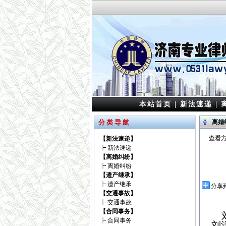
本站首页
|
新法速递
|
分 类 导 航
离婚
查看方
【新法速递】
┝
新法速递
【离婚纠纷】
┝
离婚纠纷
【遗产继承】
┝
遗产继承
分享
【交通事故】
┝
交通事故
【合同事务】
刘
┝
合同事务
刘