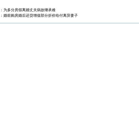
：
为多分房假离婚丈夫病故继承难
：
婚前购房婚后还贷增值部分折价给付离异妻子