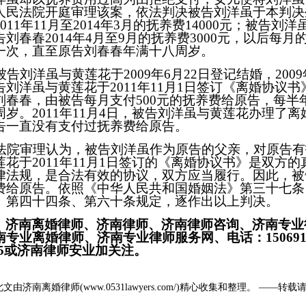
人民法院开庭审理该案，依法判决被告刘洋虽于本判决
2011年11月至2014年3月的抚养费14000元；被告
告刘春春2014年4月至9月的抚养费3000元，以后每月
一次，直至原告刘春春年满十八周岁。
告刘洋虽与黄莲花于2009年6月22日登记结婚，200
告刘洋虽与黄莲花于2011年11月1日签订《离婚协议
刘春春，由被告每月支付500元的抚养费给原告，每半
周岁。2011年11月4日，被告刘洋虽与黄莲花办理了
告一直没有支付过抚养费给原告。
院审理认为，被告刘洋虽作为原告的父亲，对原告有
莲花于2011年11月1日签订的《离婚协议书》是双方
律法规，是合法有效的协议，双方应当履行。因此，被告
费给原告。依照《中华人民共和国婚姻法》第三十七条
》第四十四条、第六十条规定，逐作出以上判决。
济南离婚律师、济南律师、济南律师咨询、济南专业
南专业离婚律师、济南专业律师服务网、电话：1506918657
365或济南律师安业加关注。
此文由
济南离婚律师
(
www.0531lawyers.com/
)精心收集和整理。 ——转载
！