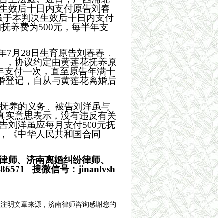
生效后十日内支付原告刘春
刘洋虽于本判决生效后十日内支付
的抚养费为500元，每半年支
9年7月28日生育原告刘春春，
书》，协议约定由黄莲花抚养原
年支付一次，直至原告年满十
离婚登记，自从与黄莲花离婚后
抚养的义务。被告刘洋虽与
的真实意思表示，没有违反有关
刘洋虽应每月支付500元抚
，《中华人民共和国合同
律师、济南离婚纠纷律师、
1 搜微信号：jinanlvsh
请注明文章来源，
济南律师咨询
感谢您的