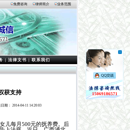
免费咨询
律师简介
业务范围
务
|
法律文书
|
联系我们
权获支持
15069186571
2014-04-11 14:20:03
儿每月500元的抚养费。后
告上法庭。近日，广西浦北