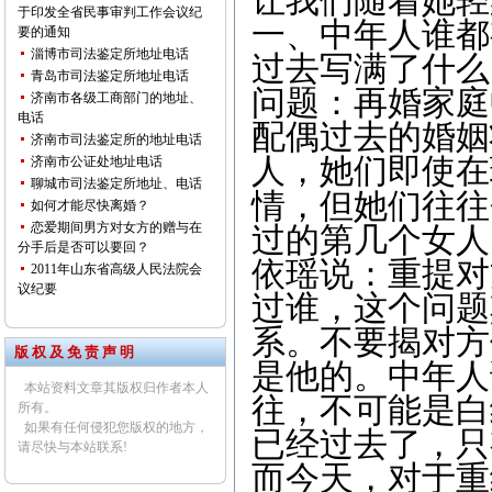
让我们随着她轻
于印发全省民事审判工作会议纪
一、中年人谁都
要的通知
淄博市司法鉴定所地址电话
过去写满了什么
青岛市司法鉴定所地址电话
问题：再婚家庭
济南市各级工商部门的地址、
电话
配偶过去的婚姻
济南市司法鉴定所的地址电话
人，她们即使在
济南市公证处地址电话
聊城市司法鉴定所地址、电话
情，但她们往往
如何才能尽快离婚？
恋爱期间男方对女方的赠与在
过的第几个女人
分手后是否可以要回？
依瑶说：重提对
2011年山东省高级人民法院会
议纪要
过谁，这个问题
系。不要揭对方
版 权 及 免 责 声 明
是他的。中年人
本站资料文章其版权归作者本人
往，不可能是白
所有。
如果有任何侵犯您版权的地方，
已经过去了，只
请尽快与本站联系!
而今天，对于重