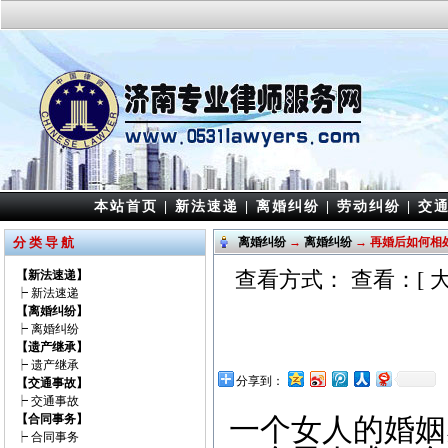
本站首页
|
新法速递
|
离婚纠纷
|
劳动纠纷
|
交
分 类 导 航
离婚纠纷
→
离婚纠纷
→ 再婚后如何相
查看方式： 查看：[
【新法速递】
┝
新法速递
【离婚纠纷】
┝
离婚纠纷
【遗产继承】
┝
遗产继承
分享到：
【交通事故】
┝
交通事故
【合同事务】
一个女人的婚姻
┝
合同事务