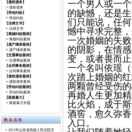
一个男人或一个
【债权债务】
┝
债权债务
的缺憾，还是生
【劳动纠纷】
┝
劳动纠纷
们只能说，任何
【法律文书】
┝
法律文书
憾中寻求完整，
【离婚纠纷案例】
一次婚姻的失败
┝
离婚纠纷案例
【遗产继承案例】
的阴影，在情感
┝
遗产继承案例
【交通事故案例】
变，或者畏而止
┝
交通事故案例
一个名叫依瑶（
【合同事务案例】
┝
合同事务案例
次踏上婚姻的红
【债权债务案例】
┝
债权债务案例
两颗曾经受伤的
【劳动纠纷案例】
┝
劳动纠纷案例
再婚人生更加精
【家庭暴力】
比火焰，成于斯
┝
家庭暴力专题
酒窖，愈久弥香
热 点 点 击
入口。
2011年山东省高级人民法院关