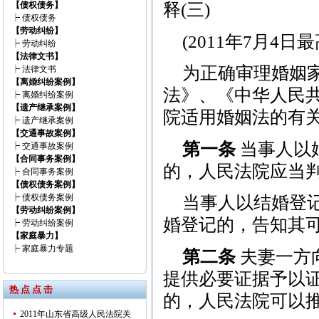
【债权债务】
释(三)
┝
债权债务
【劳动纠纷】
(2011年7月4
┝
劳动纠纷
【法律文书】
为正确审理婚姻
┝
法律文书
【离婚纠纷案例】
法》、《中华人民
┝
离婚纠纷案例
【遗产继承案例】
院适用婚姻法的有
┝
遗产继承案例
【交通事故案例】
第一条
当事人以
┝
交通事故案例
【合同事务案例】
的，人民法院应当
┝
合同事务案例
【债权债务案例】
┝
债权债务案例
当事人以结婚登
【劳动纠纷案例】
婚登记的，告知其
┝
劳动纠纷案例
【家庭暴力】
┝
家庭暴力专题
第二条
夫妻一方
提供必要证据予以
热 点 点 击
的，人民法院可以
2011年山东省高级人民法院关