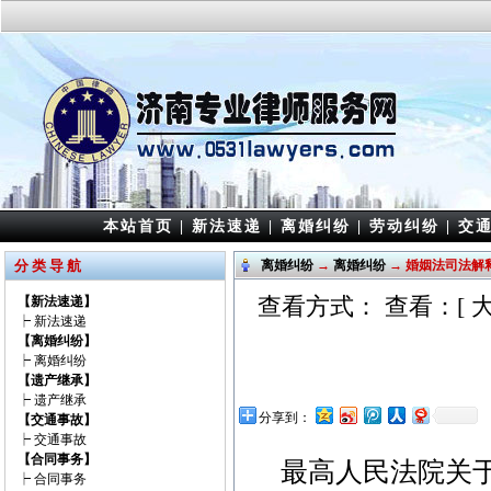
本站首页
|
新法速递
|
离婚纠纷
|
劳动纠纷
|
交
分 类 导 航
离婚纠纷
→
离婚纠纷
→ 婚姻法司法解
查看方式： 查看：[
【新法速递】
┝
新法速递
【离婚纠纷】
┝
离婚纠纷
【遗产继承】
┝
遗产继承
分享到：
【交通事故】
┝
交通事故
【合同事务】
最高人民法院关
┝
合同事务