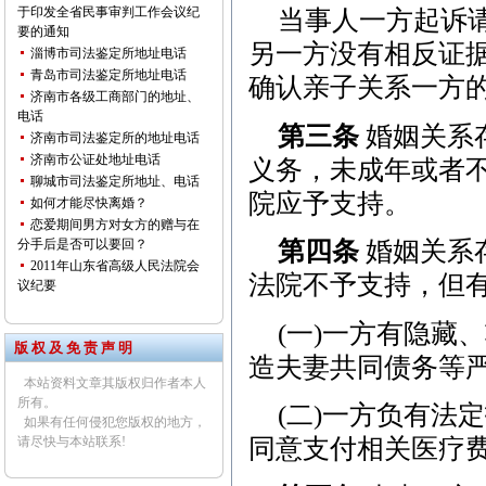
于印发全省民事审判工作会议纪
当事人一方起诉
要的通知
另一方没有相反证
淄博市司法鉴定所地址电话
青岛市司法鉴定所地址电话
确认亲子关系一方
济南市各级工商部门的地址、
电话
第三条
婚姻关系
济南市司法鉴定所的地址电话
济南市公证处地址电话
义务，未成年或者
聊城市司法鉴定所地址、电话
院应予支持。
如何才能尽快离婚？
恋爱期间男方对女方的赠与在
分手后是否可以要回？
第四条
婚姻关系
2011年山东省高级人民法院会
法院不予支持，但
议纪要
(一)一方有隐藏
版 权 及 免 责 声 明
造夫妻共同债务等严
本站资料文章其版权归作者本人
所有。
(二)一方负有法
如果有任何侵犯您版权的地方，
请尽快与本站联系!
同意支付相关医疗